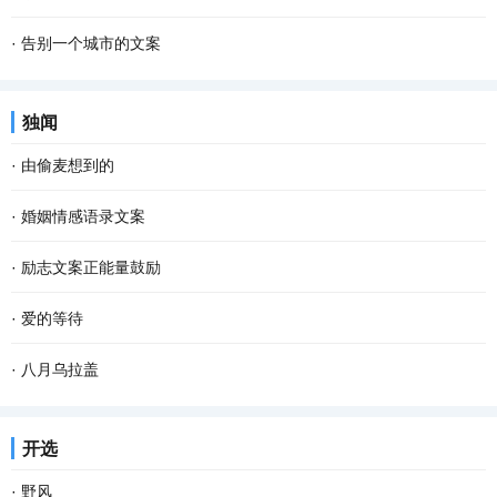
·
告别一个城市的文案
独闻
·
由偷麦想到的
·
婚姻情感语录文案
·
励志文案正能量鼓励
·
爱的等待
·
八月乌拉盖
开选
·
野风