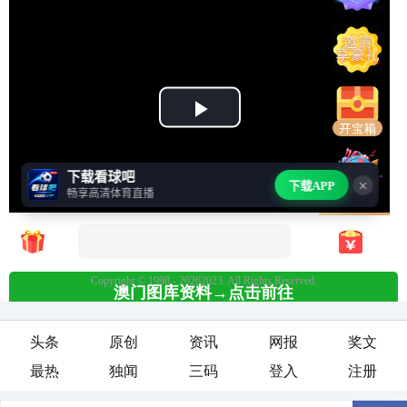
头条
原创
资讯
网报
奖文
最热
独闻
三码
登入
注册