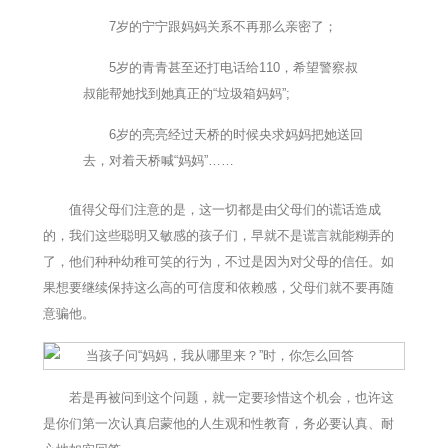
7岁的宁宁跟妈妈关系不再那么亲密了；
5岁的青青甚至还打电话给110，希望警察叔
叔能帮她找到她真正的“垃圾箱妈妈”;
6岁的亮亮经过天桥的时候央求妈妈把她送回
去，对着天桥喊“妈妈”……
值得父母们注意的是，这一切都是由父母们的谎话造成
的，我们这些聪明又敏感的孩子们，早就不是谎言就能糊弄的
了，他们种种幼稚可笑的行为，不过是因为对父母的信任。如
果想要继续保持这么高的可信度和依赖感，父母们就不要再随
意骗他。
若是再被问到这个问题，就一定要珍惜这个机会，也许这
是你们第一次认真启蒙他的人生观和性教育，务必要认真、耐