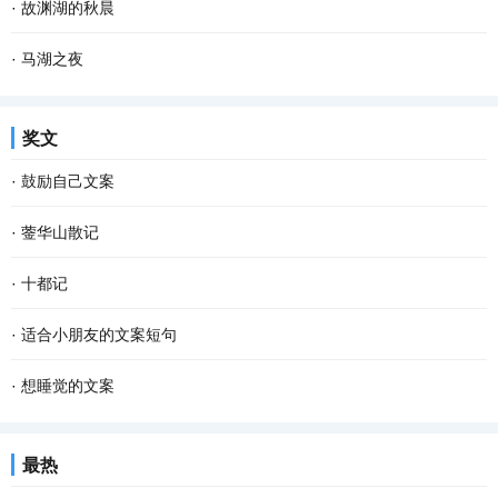
·
故渊湖的秋晨
·
马湖之夜
奖文
·
鼓励自己文案
·
蓥华山散记
·
十都记
·
适合小朋友的文案短句
·
想睡觉的文案
最热