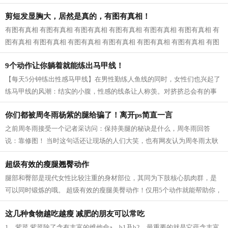
近一看，原来是婆婆和公公，我已经快...
剪短发显胸大，居然是真的，有图有真相！
有图有真相 有图有真相 有图有真相 有图有真相 有图有真相 有图有真相 有
图有真相 有图有真相 有图有真相 有图有真相 有图有真相 有图有真相 有图
有真相...
9个动作让你躺着就能练出马甲线！
【每天5分钟练出性感马甲线】在男性勤练人鱼线的同时，女性们也兴起了
练马甲线的风潮：结实的小腹，性感的线条让人称羡。对挤挤总会有的事
业线，拥有马甲线的女性呈现的体态更...
你们都被周冬雨杨紫的腿给骗了！离开ps简直一言
之前周冬雨接受一个记者采访问：保持美腿的秘诀是什么，周冬雨回答
说：靠修图！ 当时这句话还让现场的人们大笑，也有网友认为周冬雨太耿
直，然而，看了一些没有后期修的图片之...
超级有效的瘦腿翘臀动作
腿部和臀部是现代女性比较注重的身材部位，其同为下肢核心肌肉群，是
可以同时锻炼的哦。 超级有效的瘦腿美臀动作！仅用5个动作就能帮助你，
瘦出性感美腿，同时还塑造紧致翘臀...
这几种食物越吃越瘦 减肥的朋友可以常吃
1、紫菜 紫菜除了含有丰富的维他命a、b1及b2，最重要的就是它蕴含丰富