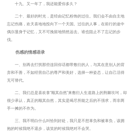
十九、又一年了，我还能爱你多久？
二十、最好的时光，是经由记忆粉饰的过往。我们会不由自主地
忘记伤痛，欢天喜地地投向下一个天国。过往的人事，在前行的途中
偶尔显身于记忆，又不可挽留地悄然远去。谁也阻止不了忘记的步
伐。
伤感的情感语录
一、别再去打扰那些连回你话都带敷衍的人，与其在意别人的背
弃和不善，不如经营自己的尊严和美好，选择一种姿态，让自己活得
无可替代。
二、我们总是喜欢拿“顺其自然”来敷衍人生道路上的荆棘坎坷，却
很少承认，真正的顺其自然，其实是竭尽所能之后的不强求，而非两
手一摊的不作为。
三、我不明白什么叫恰到好处，我只是不想辜负和被辜负，该拥
抱的时候我绝不退步，该笑的时候我绝对不会哭。