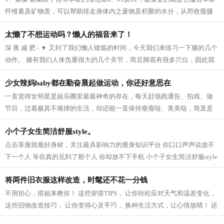
纤维素及矿物质，可以帮助排走身体内之废物及积聚的水分，从而收瘦腿
之效。 2、芝麻 芝麻它的亚麻仁油酸可以...
太懒了不想运动吗？懒人的福音来了！
深 夜 减 肥 - ▼ 又到了我们懒人锻炼的时间，今天我们来练习一下腿的几个
动作。 腿有我们人体负重很大的几个关节，而且脚底有很多穴位，因此我
们要多锻炼我们的脚，促进血液循...
少女辣妈baby都在勤奋晨起做运动，你还好意思在
一直觉得女明星是娱乐圈里最最神奇的存在，每天赶场跑通告、拍戏、做
节目，过着极其不规律的生活，却还能一直保持瘦瘦哒、美美哒，简直是
羡慕死我们这些凡人啦~老天爷爷太不公...
小个子女生简洁舒服style。
点击享瘦就瘦好身材，关注最具影响力的瘦身知识平台 你口口声声说放不
下一个人 等你真的见到了那个人 你却放不下手机 小个子女生简洁舒服style
模特身高159CM 165cm半熟女生的轻熟小性...
将两件旧衣服这样改造，时髦还不花一分钱
不用担心，搭姐来教你！ 这些穿搭TIPS， 让你轻松应对天气和温差变化，
这些旧物改造技巧， 让你变得心灵手巧， 换种生活方式，让心情放晴！ 还
等什么，快点学起来吧！ 针织衫 风...