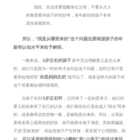
因此，在这里要提醒各位父母，不要从大人
的角度看待孩子的性好奇，各年龄段的孩子各有
其性探索取向。
所以，“我是从哪里来的”这个问题也要根据孩子的年
龄和认知水平来给予解答。
3岁左右的孩子
一般来说，
多半无法理解婴儿是怎么来
的，他们只是因为一时好奇才会问起这个问题，这时父母只需
你是妈妈生的
要简短地回答“
”就可以了。很多这样大的孩子对
这个答案都会感到很满意。
5岁左右时
当孩子长到
，已经有了一定的思考力，他们对
婴儿的由来有了自己的认知，他们相信自己是由成人“组合”而来
的，或者像商店的货物一般，是被制造出来的。所以，父母如
果再采用上面简短的回答，就不能再令孩子满意。而如果骗孩
子说“是捡来的”，则会使孩子产生怀疑，甚至留下心理阴影。因
可以采用前面提到的“小蝌蚪”和“小房子”的说法来回
此，