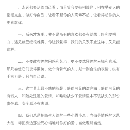
十、永远都要活给自己看，而且笑容要特别灿烂，别在乎别人的
指指点点，做好你自己，让看不起你的人高攀不起，让看得起你的人
更喜欢你。
十一、后来才发现，并不是所有的喜欢都会有结果，终究要明
白，遇见就已经很难得。你让我觉得，我们的关系不止这样，又只能
这样。
十二、不要散布你的困惑和苦厄，更不要炫耀你的幸福和喜乐。
那只会使它们变得廉价。做个有骨气的人，戴一副合法的表情，纵有
千言万语，只与自己说。
十三、这世界上最不缺的就是，随处可见的漂亮妞，随处可见的
有钱人，和随处泛滥的爱情。却唯独缺少了爱情里本不该缺失的那份
责任感、安全感还有忠诚。
十四、我们总是把陌生人给的一些小恩小惠，当做是情感的大恩
大德，却把身边那些死心塌地对你好的爱，当做理所当然。