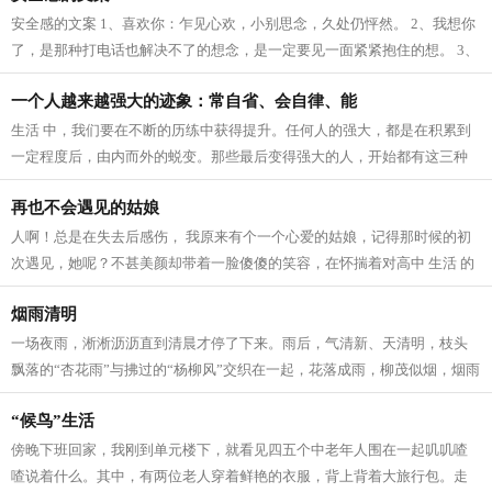
安全感的文案 1、喜欢你：乍见心欢，小别思念，久处仍怦然。 2、我想你
了，是那种打电话也解决不了的想念，是一定要见一面紧紧抱住的想。 3、
我爱这个世界上的三件事：太阳，月...
一个人越来越强大的迹象：常自省、会自律、能
生活 中，我们要在不断的历练中获得提升。任何人的强大，都是在积累到
一定程度后，由内而外的蜕变。那些最后变得强大的人，开始都有这三种
迹象。 常自省 人生 路上，每个人的境...
再也不会遇见的姑娘
人啊！总是在失去后感伤， 我原来有个一个心爱的姑娘，记得那时候的初
次遇见，她呢？不甚美颜却带着一脸傻傻的笑容，在怀揣着对高中 生活 的
向往，在人群中拥挤寻找着我的老师...
烟雨清明
一场夜雨，淅淅沥沥直到清晨才停了下来。雨后，气清新、天清明，枝头
飘落的“杏花雨”与拂过的“杨柳风”交织在一起，花落成雨，柳茂似烟，烟雨
清明寄深情。 清明，逐雨而来。...
“候鸟”生活
傍晚下班回家，我刚到单元楼下，就看见四五个中老年人围在一起叽叽喳
喳说着什么。其中，有两位老人穿着鲜艳的衣服，背上背着大旅行包。走