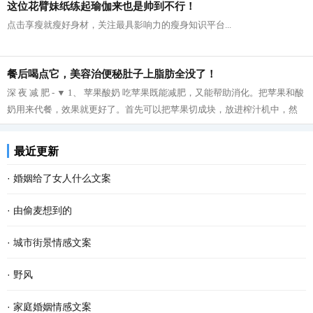
这位花臂妹纸练起瑜伽来也是帅到不行！
点击享瘦就瘦好身材，关注最具影响力的瘦身知识平台...
餐后喝点它，美容治便秘肚子上脂肪全没了！
深 夜 减 肥 - ▼ 1、 苹果酸奶 吃苹果既能减肥，又能帮助消化。把苹果和酸
奶用来代餐，效果就更好了。首先可以把苹果切成块，放进榨汁机中，然
后再把榨好的苹果汁与酸奶拌在一起...
最近更新
·
婚姻给了女人什么文案
·
由偷麦想到的
·
城市街景情感文案
·
野风
·
家庭婚姻情感文案