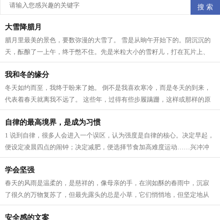
大雪降腊月
腊月里最美的景色，要数弥漫的大雪了。 雪是从晌午开始下的。阴沉沉的
天，酝酿了一上午，终于憋不住。先是米粒大小的雪籽儿，打在瓦片上、
枯枝上，沙沙作响。接着，雪籽中夹带...
我和冬的缘分
冬天如约而至，我终于盼来了她。 倒不是我喜欢寒冷，而是冬天的到来，
代表着春天就离我不远了。 这些年，过得有些步履蹒跚，这样或那样的原
因。所以我一直在期待着 人生 跟季节...
自律的最高境界，是成为习惯
1 说到自律，很多人会进入一个误区，认为强度是自律的核心。决定早起，
便设定凌晨四点的闹钟；决定减肥，便选择节食加高难度运动……兴冲冲
立目标，却因为强度太大，内心已有...
学会坚强
春天的风雨是温柔的，是慈祥的，像母亲的手，在润如酥的春雨中，沉寂
了很久的万物复苏了，但最先露头的总是小草，它们悄悄地，但坚定地从
土里钻出来，为山野铺上一层绿色，充...
安全感的文案