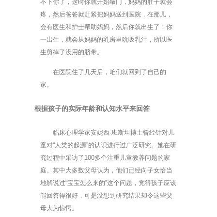
不下你了，这时你就开始敲门，妈妈的肚子就会
疼，然后爸爸就赶紧把妈妈送到医院，在那儿，
会有医生和护士帮助妈妈，然后你就出生了！你
一出生，就会从妈妈的乳房里吮吸乳汁，所以医
生剪掉了没用的脐带。
在医院住了几天后，咱们就回到了自己的
家。
根据孩子的实际年龄和认知水平来回答
临床心理学家安妮西·班斯坦博士曾经针对儿
童对“人类的起源”的认识进行过广泛研究。她在研
究过程中采访了100多个注重儿童教养问题的家
庭。其中大多数父母认为，他们已经向子女恰当
地解说过“宝宝怎么来的”这个问题，觉得孩子应该
能回答得很好，可是没想到研究结果却令这些父
母大为惊愕。